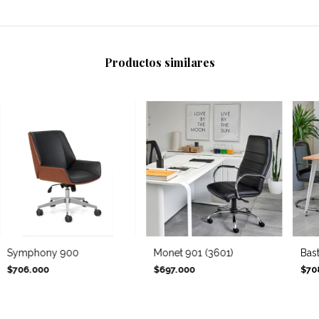
Productos similares
Symphony 900
Monet 901 (3601)
Bas
$706.000
$697.000
$70