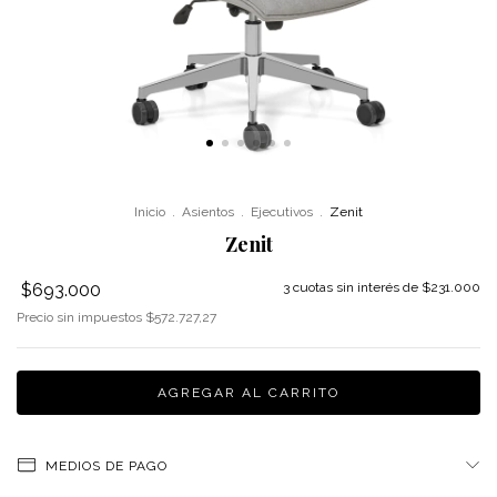
Inicio
.
Asientos
.
Ejecutivos
.
Zenit
Zenit
$693.000
3
cuotas sin interés de
$231.000
Precio sin impuestos
$572.727,27
MEDIOS DE PAGO