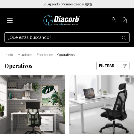
Equipando oficinas desde 1969
0
Inicio
.
Muebles
.
Escritorios
.
Operativos
Operativos
FILTRAR