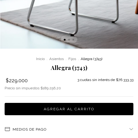
Inicio
.
Asientos
.
Fijos
.
Allegra (3743)
Allegra (3743)
$229.000
3
cuotas sin interés de
$76.333,33
Precio sin impuestos
$189.256,20
MEDIOS DE PAGO