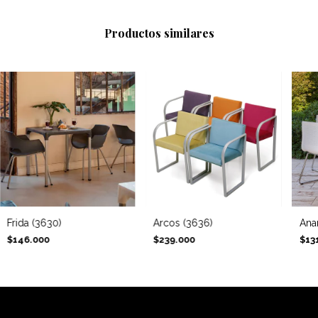
Productos similares
Frida (3630)
Arcos (3636)
Ana
$146.000
$239.000
$13